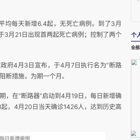
平均每天新增
6.4
起，无死亡病例。到了
3
月
于
3
月
21
日出现首两起死亡病例；控制了两个
个
全部
坡政府
4
月
3
日宣布，于
4
月
7
日执行名为“断路
阻断措施，为期一个月。
期，在“断路器”启动到
4
月
19
日，每日新增确
1
起，
4
月
20
日当天确诊
1426
人，达到历史高