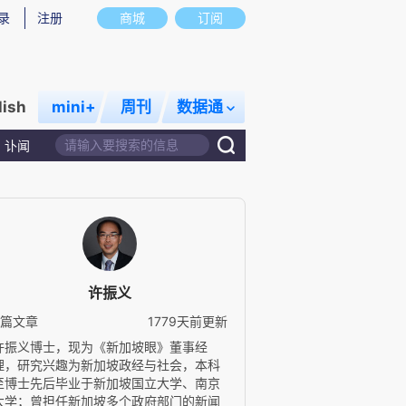
录
注册
商城
订阅
lish
mini+
周刊
数据通
讣闻
许振义
8篇文章
1779天前更新
许振义博士，现为《新加坡眼》董事经
理，研究兴趣为新加坡政经与社会，本科
至博士先后毕业于新加坡国立大学、南京
大学；曾担任新加坡多个政府部门的新闻