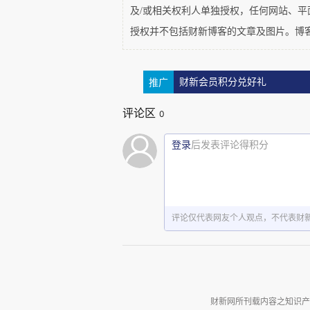
及/或相关权利人单独授权，任何网站、
15%
，关闭奶茶店、理发店、
授权并不包括财新博客的文章及图片。博
到了
5
月
2
日，社区不明感
推广
财新会员积分兑好礼
则从平均每日
25
起降至
12
起，
个位数。于是，到了
5
月
2
日，
评论区
0
登录
后发表评论得积分
评论仅代表网友个人观点，不代表财
财新网所刊载内容之知识产