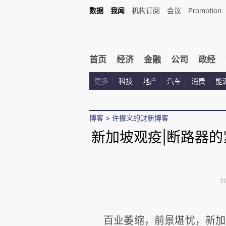
数据
我闻
机构订阅
会议
Promotion
首页
经济
金融
公司
政经
更多
科技
地产
汽车
消费
能
博客
>
许振义的财新博客
新加坡观疫|断路器
2
百业萎缩，前景堪忧，新加