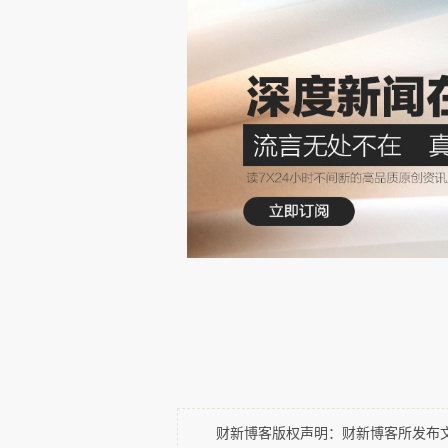
品、能源、供水、垃圾、物流
设施、银行与金融等领域不受“
电子、医药、石油化工等
响。
除了这些必要领域之外，
在家上班，只能停工。
全国范围内，不受“断路器
4
月
20
日，为了进一步遏制
长四周，至
6
月
1
日，同时，即
财新博客版权声明：财新博客所发布文章
束。加强版的主要措施包括把