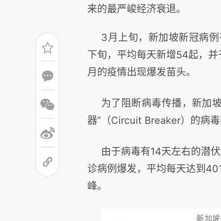
来的最严峻经济衰退。
3
月上旬，新加坡新冠病例
下旬，平均每天新增
54
起，并
月的疫情出现爆发苗头。
为了阻断病毒传播，新加
器”（
Circuit Breaker
）的病毒
由于病毒有
14
天左右的潜伏
诊病例爆发，平均每天达到
40
峰。