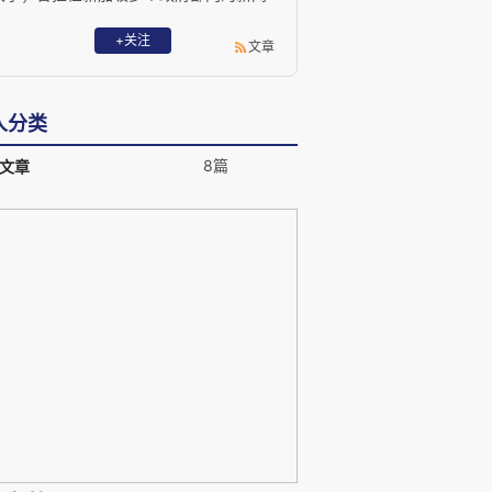
主任兼发言人、新加坡驻上海商务领事、
新加坡国立大学亚洲事务处主任等职。
+关注
文章
人分类
8篇
文章