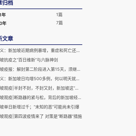
章归档
1篇
1年
7篇
20年
新文章
许振义：新加坡近期病例暴增，重症和死亡还能否维持在低位？
坡抗疫之“百日维新”与六脉神剑
新加坡疫报：解封第二阶段进入第15天，须继续压平峰值
许振义：新加坡日均增500多例，何以明天就敢“解封”？
新加坡观疫|半封不封，不封又封，新加坡这“断路器”究竟怎么回事？
新加坡观疫|断路器的紧与松，背后的新加坡经济怎么挺过去
坡单日新增过千；“未知的恶”可能尚未引爆
坡观疫|第四波疫情来了 对策是“断路器”措施