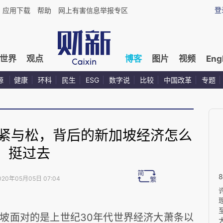
登
应用下载
帮助
网上有害信息举报专区
世界
观点
博客
图片
视频
Eng
源
健康
环科
民生
ESG
数字说
比较
中国改革
专题
的紧与松，背后的新加坡经济怎么
挺过去
020年05月05日 07:04
坡面对的是上世纪
30
年代世界经济大萧条以