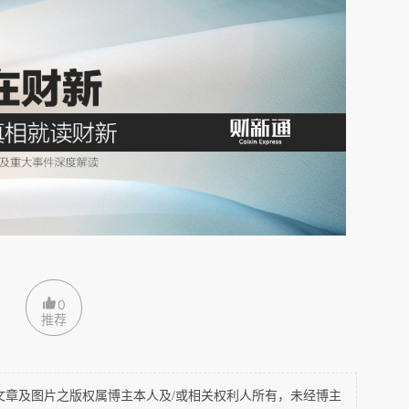
、资讯通信、安保、重要公共设施、重要经济
断路器”系列措施影响。
与全球供应链有千丝万缕关系的领域也不受影
其他经济领域的公司一律在家上班。如果无法
”措施影响的大概有
20%
。
0
推荐
病毒传染，政府宣布把“断路器”阻断措施延
刻执行“加强版”，为期二周，暂定
5
月
4
日结
及图片之版权属博主本人及/或相关权利人所有，未经博主
先前的“必要服务范围”从原来的
20%
降至