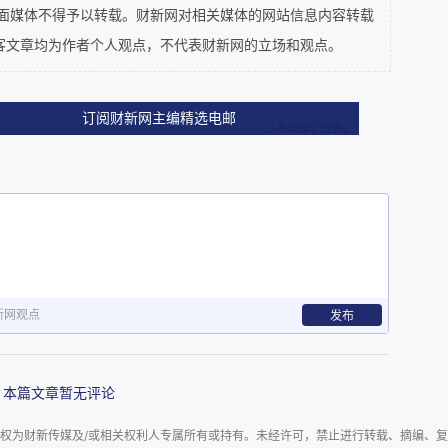
平面媒体不得予以转载。财新网对相关媒体的网站信息内容转载
糕点店等。
客文章均为作者个人观点，不代表财新网的立场和观点。
染源病例从平均每日
16
起降至
6
起，新增病例
订阅财新网主编精选电邮
虽然有所进展，但每日新增病例仍未下降到
政府宣布“加强版”延长一周，直至
5
月
12
日。
新网观点
发布
本篇文章暂无评论
权为财新传媒及/或相关权利人专属所有或持有。未经许可，禁止进行转载、摘编、