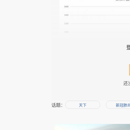
还
话题：
天下
新冠肺
在“断路器”阻断措施下